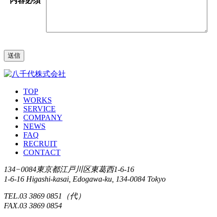
内容
必須
TOP
WORKS
SERVICE
COMPANY
NEWS
FAQ
RECRUIT
CONTACT
134−0084東京都江戸川区東葛西1-6-16
1-6-16 Higashi-kasai, Edogawa-ku, 134-0084 Tokyo
TEL.03 3869 0851（代）
FAX.03 3869 0854